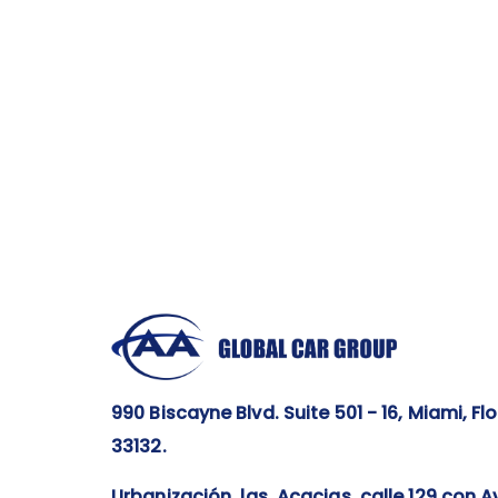
990 Biscayne Blvd. Suite 501 - 16, Miami, Flo
33132.
Ur
banización las Acacias, calle 129 con Av